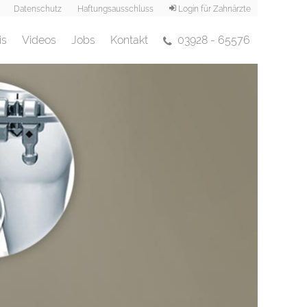
Datenschutz
Haftungsausschluss
Login für Zahnärzte
is
Videos
Jobs
Kontakt
03928 - 65576