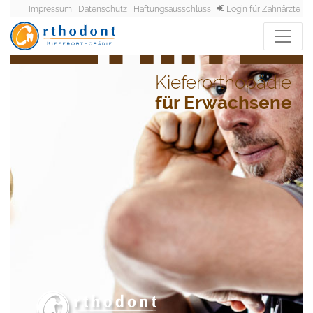
Impressum
Datenschutz
Haftungsausschluss
Login für Zahnärzte
Kieferorthopädie
für Erwachsene